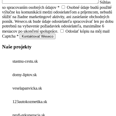
Súhlas
so spracovaním osobných údajov
*
Osobné údaje budú použité
výlučne ku komunikácii medzi odosielateľom a príjemcom, nebudú
slúžiť na žiadne marketingové aktivity, ani zasielanie obchodných
ponúk. Weseco.sk bude údaje odosielateľa spracovávať len po dobu
potrebnú na vybavenie požiadaviek odosielateľa, maximálne 6
mesiacov po ukončení spolupráce.
Odoslať kópiu na môj mail
Captcha *
Kontaktovať Weseco
Naše projekty
stastnu-cestu.sk
domy-liptov.sk
veselapanvicka.sk
123autokozmetika.sk
profi-rekuperacia.sk